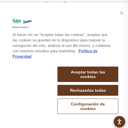
Nuestra Empresa
Recetas
Productos
Al hacer clic en “Aceptar todas las cookies”, aceptas que
las cookies se guarden en tu dispositivo para mejorar la
navegación del sitio, analizar el uso del mismo, y colaborar
Contacto
con nuestros estudios para marketing.
Política de
Privacidad
Aceptar todas las
cookies
Rechazarlas todas
mapa de sitio
politica de privacidad
aviso legal
© 2026 DOMINO COMERCIO S.A. de C.V. TODOS LOS DERECHOS
Configuración de
RESERVADOS.
cookies