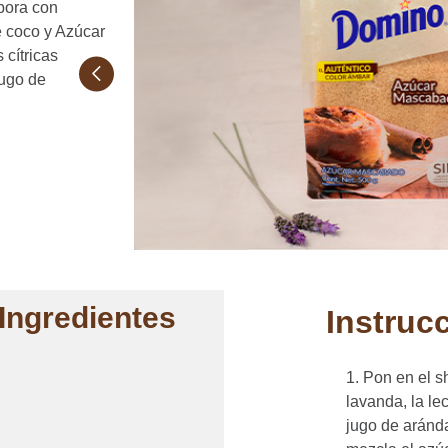
abora con
e coco y Azúcar
cítricas
jugo de
Ingredientes
Instruc
Pon en el sh
lavanda, la le
jugo de arán