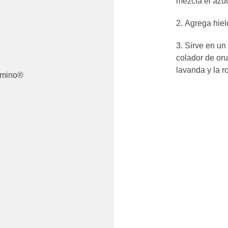
mezcla el azú
Agrega hiel
Sirve en un
colador de oru
lavanda y la ro
omino®