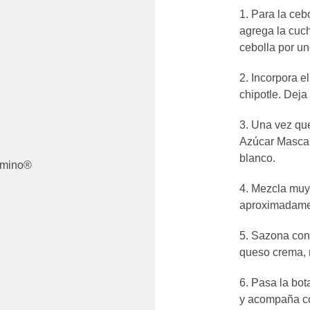
Para la ceb
agrega la cuch
cebolla por un
Incorpora el
chipotle. Deja
Una vez que
Azúcar Masca
blanco.
omino®
Mezcla muy 
aproximadame
Sazona con 
queso crema, 
Pasa la bot
y acompaña co