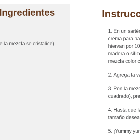
Ingredientes
Instruc
En un sarté
crema para bat
 la mezcla se cristalice)
hiervan por 1
madera o sili
mezcla color 
Agrega la va
Pon la mezcl
cuadrado), pr
Hasta que la
tamaño desea
¡Yummy yu