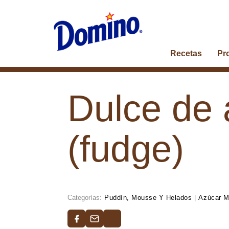
Recetas
Pr
Dulce de
(fudge)
Categorías:
Puddín, Mousse Y Helados
|
Azúcar 