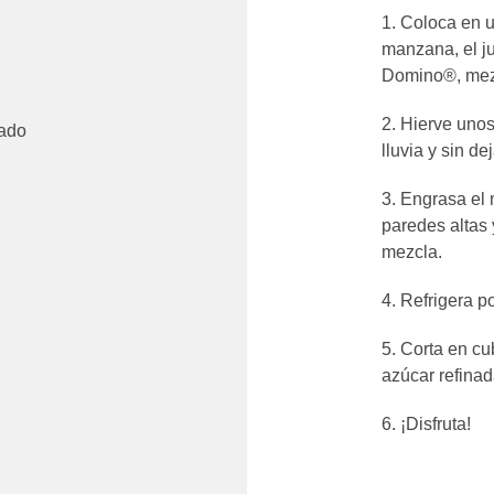
Coloca en u
manzana, el j
Domino®, mez
Hierve unos
lado
lluvia y sin de
Engrasa el 
paredes altas
mezcla.
Refrigera po
Corta en cu
azúcar refinada
¡Disfruta!