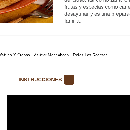
delicioso, así como zanahori
frutas y especias como canel
desayunar y es una preparac
familia.
affles Y Crepas
|
Azúcar Mascabado
|
Todas Las Recetas
INSTRUCCIONES