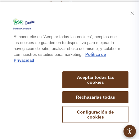
Nuestra Empresa
Recetas
Productos
Al hacer clic en “Aceptar todas las cookies”, aceptas que
las cookies se guarden en tu dispositivo para mejorar la
navegación del sitio, analizar el uso del mismo, y colaborar
Contacto
con nuestros estudios para marketing.
Política de
Privacidad
Aceptar todas las
cookies
Rechazarlas todas
mapa de sitio
politica de privacidad
aviso legal
© 2026 DOMINO COMERCIO S.A. de C.V. TODOS LOS DERECHOS
Configuración de
RESERVADOS.
cookies