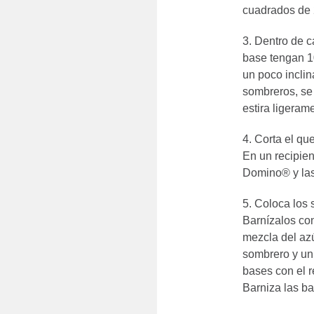
cuadrados de 
Dentro de c
base tengan 10
un poco inclin
sombreros, se 
estira ligeram
Corta el qu
En un recipie
Domino® y las
Coloca los 
Barnízalos con
mezcla del azú
sombrero y un
bases con el r
Barniza las b