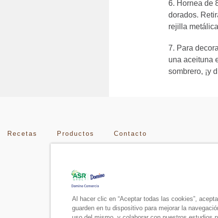
Hornea de 8
dorados. Retir
rejilla metálica
Para decora
una aceituna 
sombrero, ¡y di
Recetas
Productos
Contacto
Al hacer clic en “Aceptar todas las cookies”, acept
guarden en tu dispositivo para mejorar la navegación 
uso del mismo, y colaborar con nuestros estudios p