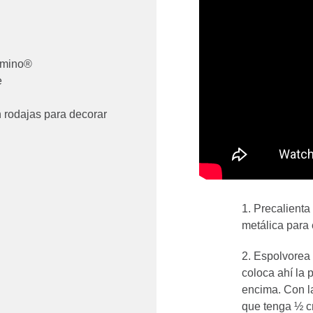
omino®
e
rodajas para decorar
Precalienta
metálica para 
Espolvorea 
coloca ahí la 
encima. Con la
que tenga ½ c