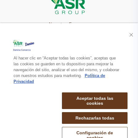
Nuestra Empresa
Recetas
Productos
Al hacer clic en “Aceptar todas las cookies”, aceptas que
las cookies se guarden en tu dispositivo para mejorar la
navegación del sitio, analizar el uso del mismo, y colaborar
Contacto
con nuestros estudios para marketing.
Política de
Privacidad
Aceptar todas las
cookies
Rechazarlas todas
mapa de sitio
politica de privacidad
aviso legal
© 2026 DOMINO COMERCIO S.A. de C.V. TODOS LOS DERECHOS
Configuración de
RESERVADOS.
cookies