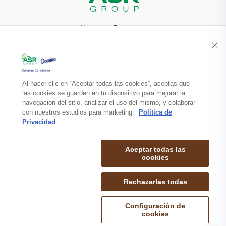
Nuestra Empresa
Recetas
Productos
Al hacer clic en “Aceptar todas las cookies”, aceptas que
las cookies se guarden en tu dispositivo para mejorar la
navegación del sitio, analizar el uso del mismo, y colaborar
Contacto
con nuestros estudios para marketing.
Política de
Privacidad
Aceptar todas las
cookies
Rechazarlas todas
mapa de sitio
politica de privacidad
aviso legal
© 2026 DOMINO COMERCIO S.A. de C.V. TODOS LOS DERECHOS
Configuración de
RESERVADOS.
cookies