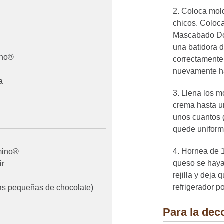
Coloca mold
chicos. Coloca
Mascabado Do
una batidora 
ino®
correctamente.
nuevamente ha
a
Llena los m
crema hasta u
unos cuantos g
quede uniform
Hornea de 1
mino®
queso se hayan
ir
rejilla y deja 
refrigerador po
pas pequeñas de chocolate)
Para la dec