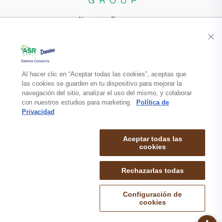
Nuestra Empresa
Recetas
Productos
Al hacer clic en “Aceptar todas las cookies”, aceptas que
las cookies se guarden en tu dispositivo para mejorar la
navegación del sitio, analizar el uso del mismo, y colaborar
Contacto
con nuestros estudios para marketing.
Política de
Privacidad
Aceptar todas las
cookies
Rechazarlas todas
mapa de sitio
politica de privacidad
aviso legal
© 2026 DOMINO COMERCIO S.A. de C.V. TODOS LOS DERECHOS
Configuración de
RESERVADOS.
cookies