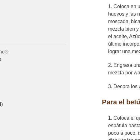
Coloca en u
huevos y las n
moscada, bicar
mezcla bien y 
el aceite, Az
último incorp
lograr una me
ino®
o
Engrasa una
mezcla por waf
Decora los 
Para el bet
l)
Coloca el q
espátula hasta
poco a poco, 