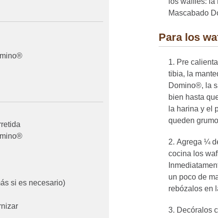
los waffles: l
Mascabado Do
Para los wa
omino®
Pre calient
tibia, la mant
Domino®, la sa
bien hasta qu
la harina y el
queden grumo
retida
omino®
Agrega ¼ de 
cocina los wa
Inmediatament
un poco de ma
ás si es necesario)
rebózalos en l
rnizar
Decóralos co