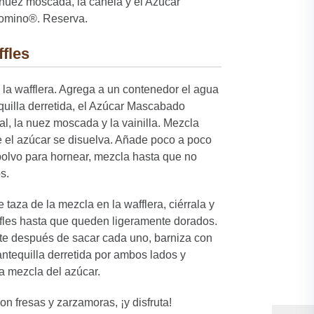
a nuez moscada, la canela y el Azúcar
mino®. Reserva.
ffles
a la wafflera. Agrega a un contenedor el agua
equilla derretida, el Azúcar Mascabado
l, la nuez moscada y la vainilla. Mezcla
e el azúcar se disuelva. Añade poco a poco
 polvo para hornear, mezcla hasta que no
s.
taza de la mezcla en la wafflera, ciérrala y
ffles hasta que queden ligeramente dorados.
e después de sacar cada uno, barniza con
ntequilla derretida por ambos lados y
a mezcla del azúcar.
n fresas y zarzamoras, ¡y disfruta!