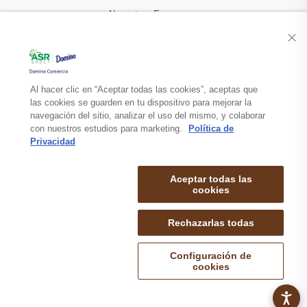
Nuestra Empresa
Recetas
Productos
Al hacer clic en “Aceptar todas las cookies”, aceptas que
las cookies se guarden en tu dispositivo para mejorar la
navegación del sitio, analizar el uso del mismo, y colaborar
Contacto
con nuestros estudios para marketing.
Política de
Privacidad
Aceptar todas las
cookies
Rechazarlas todas
mapa de sitio
politica de privacidad
aviso legal
© 2026 DOMINO COMERCIO S.A. de C.V. TODOS LOS DERECHOS
Configuración de
RESERVADOS.
cookies